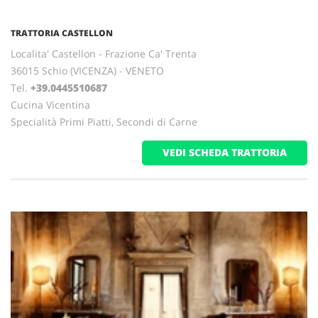
TRATTORIA CASTELLON
Localita' Castellon - Frazione Ca' Trenta
36015 Schio (VICENZA) - VENETO
Tel.
+39.0445510687
Cucina Vicentina
Specialità Primi Piatti, Secondi di Carne
VEDI SCHEDA TRATTORIA