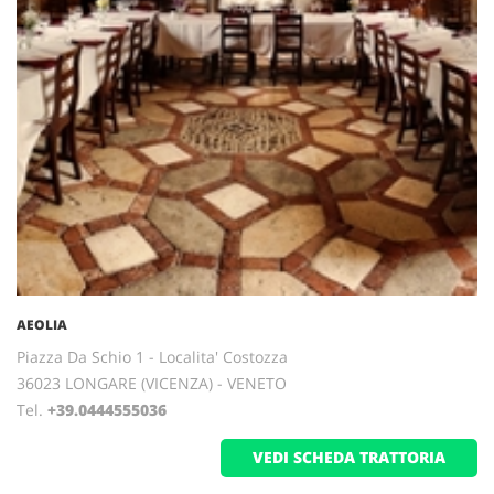
AEOLIA
Piazza Da Schio 1 - Localita' Costozza
36023 LONGARE (VICENZA) - VENETO
Tel.
+39.0444555036
VEDI SCHEDA TRATTORIA