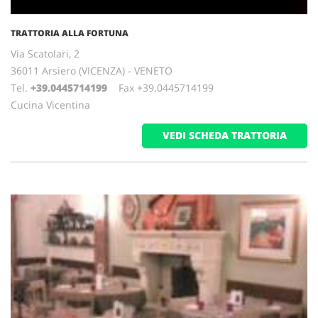
TRATTORIA ALLA FORTUNA
Via Scatolari, 2
36011 Arsiero (VICENZA) - VENETO
Tel.
+39.0445714199
Fax +39.0445714199
Cucina Vicentina
VEDI SCHEDA TRATTORIA