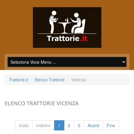
Trattorie.it
Elenco Trattorie
Vicenza
ELENCO TRATTORIE
VICENZA
Inizio
Indietro
1
2
3
Avanti
Fine