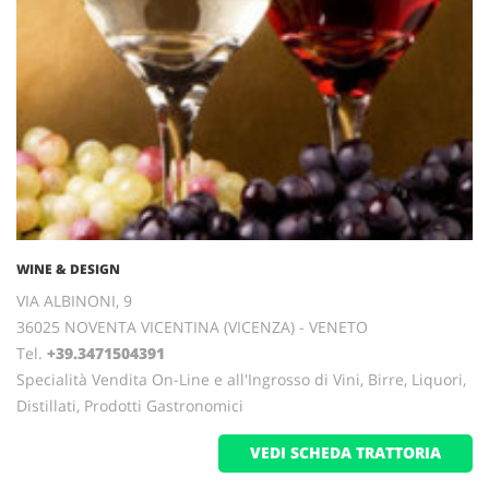
WINE & DESIGN
VIA ALBINONI, 9
36025 NOVENTA VICENTINA (VICENZA) - VENETO
Tel.
+39.3471504391
Specialità Vendita On-Line e all'Ingrosso di Vini, Birre, Liquori,
Distillati, Prodotti Gastronomici
VEDI SCHEDA TRATTORIA