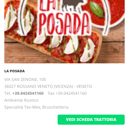
LA POSADA
VIA SAN ZENONE, 105
36027 ROSSANO VENETO (VICENZA) - VENETO
Tel.
+39.0424541160
Fax +39.0424541160
Ambiente Rustico
Specialità Tex-Mex, Bruschetteria
VEDI SCHEDA TRATTORIA