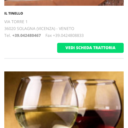
IL TINELLO
VIA TORRE 1
36020 SOLAGNA (VICENZA) - VENETO
Tel.
+39.042480467
Fax +39.0424808833
VEDI SCHEDA TRATTORIA