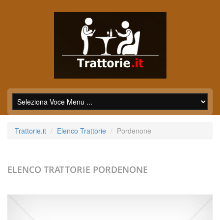
Trattorie.it
Elenco Trattorie
Pordenone
ELENCO TRATTORIE
PORDENONE