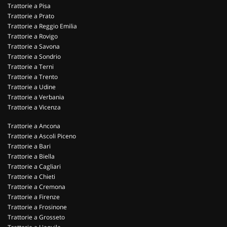
Trattorie a Pisa
Trattorie a Prato
Trattorie a Reggio Emilia
Trattorie a Rovigo
Trattorie a Savona
Trattorie a Sondrio
Trattorie a Terni
Trattorie a Trento
Trattorie a Udine
Trattorie a Verbania
Trattorie a Vicenza
Trattorie a Ancona
Trattorie a Ascoli Piceno
Trattorie a Bari
Trattorie a Biella
Trattorie a Cagliari
Trattorie a Chieti
Trattorie a Cremona
Trattorie a Firenze
Trattorie a Frosinone
Trattorie a Grosseto