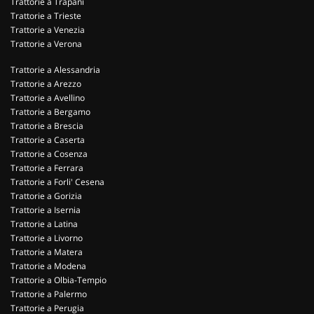
Trattorie a Trapani
Trattorie a Trieste
Trattorie a Venezia
Trattorie a Verona
Trattorie a Alessandria
Trattorie a Arezzo
Trattorie a Avellino
Trattorie a Bergamo
Trattorie a Brescia
Trattorie a Caserta
Trattorie a Cosenza
Trattorie a Ferrara
Trattorie a Forli' Cesena
Trattorie a Gorizia
Trattorie a Isernia
Trattorie a Latina
Trattorie a Livorno
Trattorie a Matera
Trattorie a Modena
Trattorie a Olbia-Tempio
Trattorie a Palermo
Trattorie a Perugia