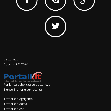
trattorie.it
Copyright © 2026
Per la tua pubblicità su trattorie.it
Elenco Trattorie per località
Trattorie a Agrigento
Trattorie a Aosta
Trattorie a Asti