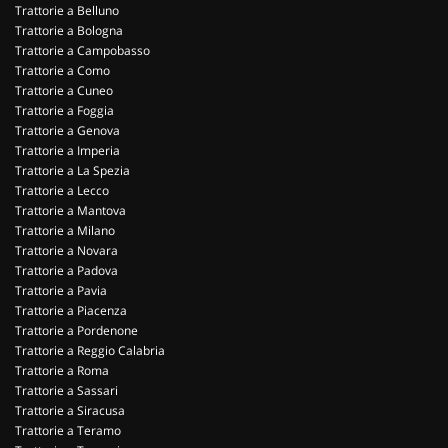
Trattorie a Belluno
Trattorie a Bologna
Trattorie a Campobasso
Trattorie a Como
Trattorie a Cuneo
Trattorie a Foggia
Trattorie a Genova
Trattorie a Imperia
Trattorie a La Spezia
Trattorie a Lecco
Trattorie a Mantova
Trattorie a Milano
Trattorie a Novara
Trattorie a Padova
Trattorie a Pavia
Trattorie a Piacenza
Trattorie a Pordenone
Trattorie a Reggio Calabria
Trattorie a Roma
Trattorie a Sassari
Trattorie a Siracusa
Trattorie a Teramo