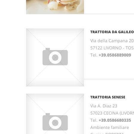
TRATTORIA DA GALILEO
Via della Campana 20
57122 LIVORNO - TO
Tel.
+39.0586889009
TRATTORIA SENESE
Via A. Diaz 23
57023 CECINA (LIVOR
Tel.
+39.0586680335
F
Ambiente familiare