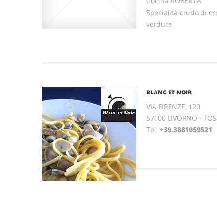
Cucina ROBERTA
Specialità crudo di cro
verdure
BLANC ET NOIR
VIA FIRENZE, 120
57100 LIVORNO - TO
Tel.
+39.3881059521