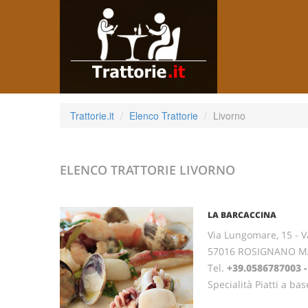
Trattorie.it
Elenco Trattorie
Livorno
ELENCO TRATTORIE
LIVORNO
LA BARCACCINA
Via Lungomare, 15 - V
57016 ROSIGNANO MA
Tel.
+39.0586787003 -
Specialità Piatti a bas