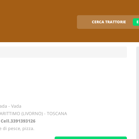
CERCA TRATTORIE
E
ada - Vada
RITTIMO (LIVORNO) - TOSCANA
 Cell.3391393126
e di pesce, pizza.